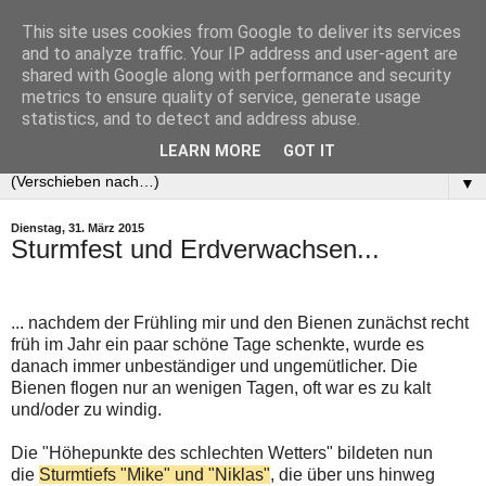
This site uses cookies from Google to deliver its services
and to analyze traffic. Your IP address and user-agent are
shared with Google along with performance and security
metrics to ensure quality of service, generate usage
statistics, and to detect and address abuse.
LEARN MORE
GOT IT
▼
Dienstag, 31. März 2015
Sturmfest und Erdverwachsen...
... nachdem der Frühling mir und den Bienen zunächst recht
früh im Jahr ein paar schöne Tage schenkte, wurde es
danach immer unbeständiger und ungemütlicher. Die
Bienen flogen nur an wenigen Tagen, oft war es zu kalt
und/oder zu windig.
Die "Höhepunkte des schlechten Wetters" bildeten nun
die
Sturmtiefs "Mike" und "Niklas"
, die über uns hinweg