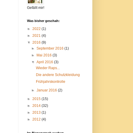
Gefällt mir!
Was bisher geschah:
►
2022
(1)
►
2021
(4)
▼
2016
(9)
►
September 2016
(1)
►
Mai 2016
(3)
▼
April 2016
(3)
Wieder Raps...
Die andere Schutzkleidung
Frühjahrskontrolle
►
Januar 2016
(2)
►
2015
(15)
►
2014
(32)
►
2013
(1)
►
2012
(4)
Im Bienenstock suchen