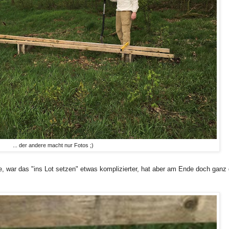
... der andere macht nur Fotos ;)
, war das "ins Lot setzen" etwas komplizierter, hat aber am Ende doch ganz 