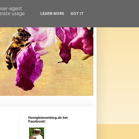
 user-agent
nerate usage
LEARN MORE
GOT IT
Honigbienenblog.de bei
Facebook!