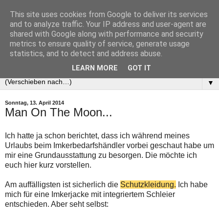
This site uses cookies from Google to deliver its services
and to analyze traffic. Your IP address and user-agent are
shared with Google along with performance and security
metrics to ensure quality of service, generate usage
statistics, and to detect and address abuse.
LEARN MORE
GOT IT
▼
Sonntag, 13. April 2014
Man On The Moon...
Ich hatte ja schon berichtet, dass ich während meines
Urlaubs beim Imkerbedarfshändler vorbei geschaut habe um
mir eine Grundausstattung zu besorgen. Die möchte ich
euch hier kurz vorstellen.
Am auffälligsten ist sicherlich die
Schutzkleidung.
Ich habe
mich für eine Imkerjacke mit integriertem Schleier
entschieden. Aber seht selbst: