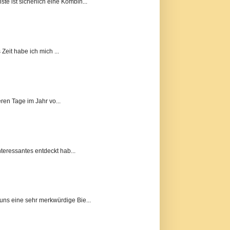
e ist sicherlich eine Kombin...
eit habe ich mich ...
eren Tage im Jahr vo...
teressantes entdeckt hab...
ns eine sehr merkwürdige Bie...