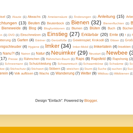
Anleitung
(15)
isel
(2)
Altwachs
(3)
Arbe
Akazie
(1)
Ameisensäure
(1)
Änderungen
(1)
Bienen
(32)
chtungen
(13)
B
Beuten
(5)
Beutenbock
(2)
Bienenfluchten
(1)
Bieneweide
(8)
Blog
(4)
Blüten
(9)
Blumen
(2)
Buch
(3)
Büche
Blogfunktionen
(1)
Einstieg
(27)
Erklärbär
(20)
Ernte
(4)
Einschmelzen
(2)
en
(1)
DVD
(1)
f
(1)
Garten
(4)
tterung
(2)
Gewinnspiel; Krokodil
(2)
Groß
Gärtner
(1)
Gerüstfüße
(1)
Gläser
(1)
Imker
(34)
nigschleuder
(4)
Imkerlatein
(4)
Insekten
Hygiene
(1)
Imker-Mobil
(1)
Neuimker
(29)
Newbee
(
Nanu?!
(5)
Natur
(5)
2)
Natron
(1)
Neustart
(1)
(17)
Raps
(8)
Rapsfeld
(6)
Rähmchen
(3)
Rapshonig
(2
Presse
(1)
Rähmchen-Baum
(1)
Schutzkleidung
(3)
(1)
Schneemann
(1)
Schwammtuch
(1)
Schwarmbörse
(1)
Schwärme
(1)
Sc
Stöbern
(2)
itze
(1)
Stichschutz
(1)
Stichwort
(1)
streichen
(1)
Sturm
(1)
Suche
(1)
suchen
(1)
Suc
erein
(4)
Wanderung
(7)
Wetter
(9)
Volk auflösen
(2)
Wachs
(2)
Wildbau
(1)
Wildbienen
(1
Design "Einfach". Powered by
Blogger
.