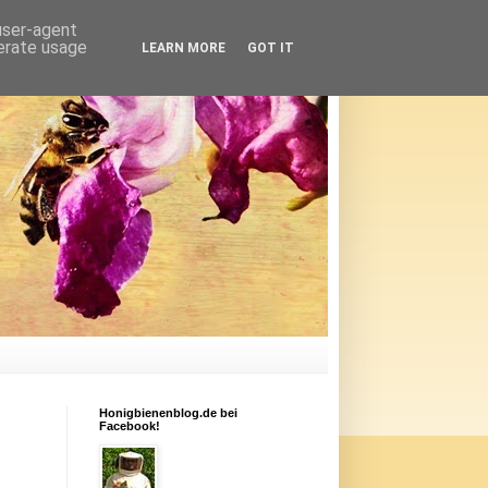
 user-agent
nerate usage
LEARN MORE
GOT IT
Honigbienenblog.de bei
Facebook!