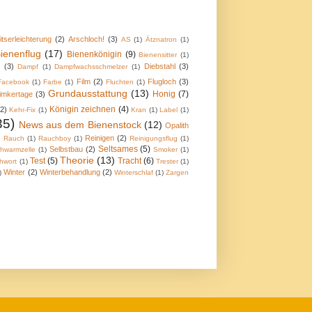
itserleichterung
(2)
Arschloch!
(3)
AS
(1)
Ätznatron
(1)
ienenflug
(17)
Bienenkönigin
(9)
Bienensitter
(1)
r
(3)
Diebstahl
(3)
Dampf
(1)
Dampfwachsschmelzer
(1)
Film
(2)
Flugloch
(3)
Facebook
(1)
Farbe
(1)
Fluchten
(1)
Grundausstattung
(13)
Honig
(7)
imkertage
(3)
Königin zeichnen
(4)
(2)
Kehr-Fix
(1)
Kran
(1)
Label
(1)
35)
News aus dem Bienenstock
(12)
Opalith
)
Reinigen
(2)
Rauch
(1)
Rauchboy
(1)
Reinigungsflug
(1)
Seltsames
(5)
Selbstbau
(2)
hwarmzelle
(1)
Smoker
(1)
Theorie
(13)
Test
(5)
Tracht
(6)
hwort
(1)
Trester
(1)
Winter
(2)
Winterbehandlung
(2)
)
Winterschlaf
(1)
Zargen