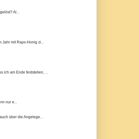
elöst? Al...
m Jahr mit Raps-Honig zi...
ich am Ende feststellen, ...
n nur e...
auch über die Angelege...