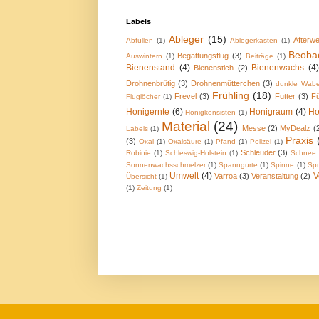
Labels
Ableger
(15)
Afterwe
Abfüllen
(1)
Ablegerkasten
(1)
Beoba
Begattungsflug
(3)
Auswintern
(1)
Beiträge
(1)
Bienenstand
(4)
Bienenwachs
(4)
Bienenstich
(2)
Drohnenbrütig
(3)
Drohnenmütterchen
(3)
dunkle Wab
Frühling
(18)
Frevel
(3)
Futter
(3)
Fü
Fluglöcher
(1)
Honigernte
(6)
Honigraum
(4)
Ho
Honigkonsisten
(1)
Material
(24)
Messe
(2)
MyDealz
(
Labels
(1)
Praxis
(3)
Oxal
(1)
Oxalsäure
(1)
Pfand
(1)
Polizei
(1)
Schleuder
(3)
Robinie
(1)
Schleswig-Holstein
(1)
Schnee
Sonnenwachsschmelzer
(1)
Spanngurte
(1)
Spinne
(1)
Spr
Umwelt
(4)
V
Varroa
(3)
Veranstaltung
(2)
Übersicht
(1)
(1)
Zeitung
(1)