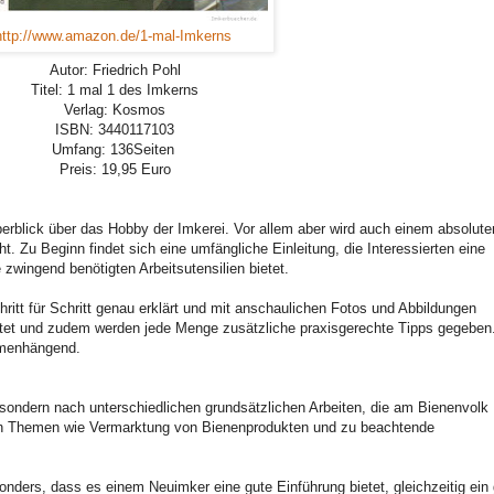
http://www.amazon.de/1-mal-Imkerns
Autor: Friedrich Pohl
Titel: 1 mal 1 des Imkerns
Verlag: Kosmos
ISBN:
3440117103
Umfang: 136
Seiten
Preis: 19,95 Euro
berblick über das Hobby der Imkerei. Vor allem aber wird auch einem absolute
cht. Zu Beginn
findet sich eine umfängliche Einleitung, die Interessierten eine
 zwingend benötigten Arbeitsutensilien bietet.
hritt für Schritt genau erklärt und mit anschaulichen Fotos und Abbildungen
wortet und zudem werden jede Menge zusätzliche praxisgerechte Tipps gegeben
mmenhängend.
, sondern nach unterschiedlichen grundsätzlichen Arbeiten, die am Bienenvolk
eln Themen wie Vermarktung von Bienenprodukten und zu beachtende
rs, dass es einem Neuimker eine gute Einführung bietet, gleichzeitig ein