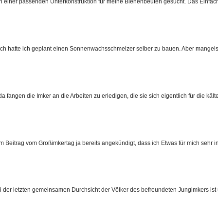
einer passenden Unterkonstruktion für meine Bienenbeuten gesucht. Das Einfachst
ich hatte ich geplant einen Sonnenwachsschmelzer selber zu bauen. Aber mangels Z
a fangen die Imker an die Arbeiten zu erledigen, die sie sich eigentlich für die kält
em Beitrag vom Großimkertag ja bereits angekündigt, dass ich Etwas für mich sehr in
r letzten gemeinsamen Durchsicht der Völker des befreundeten Jungimkers ist u