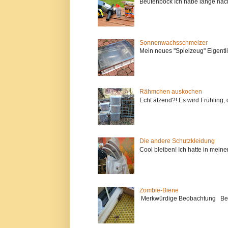
Beutenbock Ich habe lange nach 
Sonnenwachsschmelzer
Mein neues "Spielzeug" Eigentl
Rähmchen auskochen
Echt ätzend?! Es wird Frühling, d
Die andere Schutzkleidung
Cool bleiben! Ich hatte in mein
Zombie-Biene
Merkwürdige Beobachtung Bei de