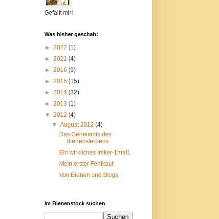
Gefällt mir!
Was bisher geschah:
►
2022
(1)
►
2021
(4)
►
2016
(9)
►
2015
(15)
►
2014
(32)
►
2013
(1)
▼
2012
(4)
▼
August 2012
(4)
Das Geheimnis des
Bienensterbens
Ein wirkliches Imker-1mal1
Mein erster Fehlkauf
Von Bienen und Blogs
Im Bienenstock suchen