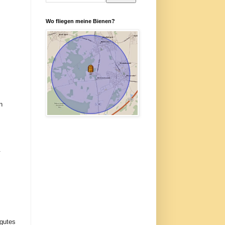
Wo fliegen meine Bienen?
n
.
 gutes